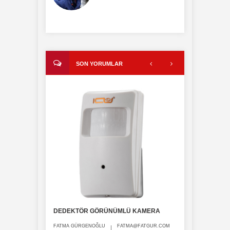
SON YORUMLAR
DEDEKTÖR GÖRÜNÜMLÜ KAMERA
DEDEKTÖR
FATMA GÜRGENOĞLU
FATMA@FATGUR.COM
FATMA GÜRGE