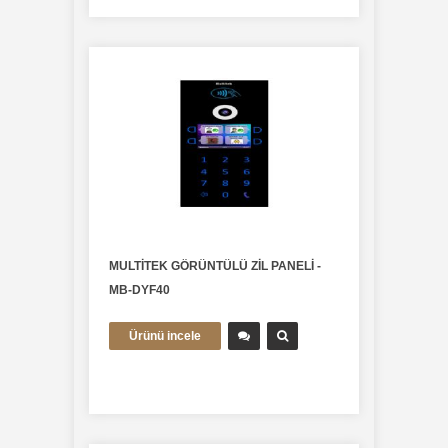
MULTİTEK GÖRÜNTÜLÜ ZİL PANELİ -
MB-DYF40
Ürünü incele
multitek-diafon-sistemleri