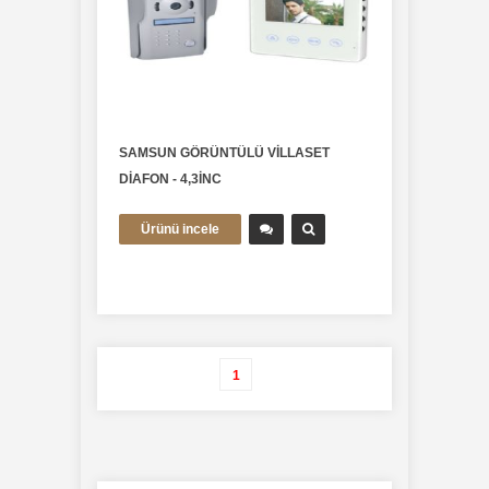
SAMSUN GÖRÜNTÜLÜ VİLLASET
DİAFON - 4,3İNC
Ürünü incele
multitek-diafon-sistemleri
1