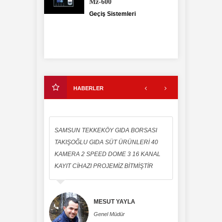
Mz-600
Geçiş Sistemleri
HABERLER
KEKÖY GIDA BORSASI
samsun ankara karayolunda DÖNER
IDA SÜT ÜRÜNLERİ 40
HAN restauranta 6 kamera lı sistem
EED DOME 3 16 KANAL
anlaşmamız yapılmıştır
 PROJEMİZ BİTMİŞTİR
MESUT
MESUT YAYLA
Genel Müdür
Genel Müdür