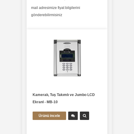
mail adresimize fiyat bilgilerini
mail adresimiz
gönderebilirmisiniz
gönderebilirm
Kameralı, Tuş Takımlı ve Jumbo LCD
Ekranl - MB-10
Ürünü incele
multitek-diafon-sistemleri