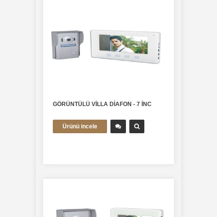
GÖRÜNTÜLÜ VİLLA DİAFON - 7 İNC
Ürünü incele
multitek-diafon-sistemleri